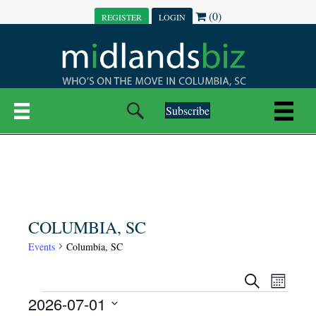
(0)
REGISTER
LOGIN
Subscribe
COLUMBIA, SC
Events
Columbia, SC
E
E
S
M
e
EVENTS
2026-07-01
o
V
a
V
n